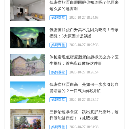
低密度脂蛋白胆固醇你知道吗？他原来
这么多的危害啊
妈妈课堂
2020-10-27 18:24:03
低密度脂蛋白升高不是因为吃肉！专家
提醒：5大原因才是祸首
妈妈课堂
2020-10-27 18:25:33
体检发现低密度脂蛋白超标怎么办？医
生提醒：首先应该做好这件事
妈妈课堂
2020-10-27 18:26:54
低密度脂蛋白高，是如何一步步引起血
管堵塞的？一口气为你说明白
妈妈课堂
2020-10-27 18:28:17
三步治愈暴食症：跳出复胖死循环，这
样做能健康瘦！（减肥收藏）
妈妈课堂
2020-10-27 18:31:38