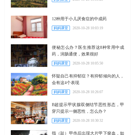
12种用于小儿厌食症的中成药
妈妈课堂
2020-10-28 10:03:19
便秘怎么办？医生推荐这8种常用中成
药，润肠通便，效果很好
妈妈课堂
2020-10-28 10:05:50
怀疑自己有抑郁症？有抑郁倾向的人，
会有这4个表现
妈妈课堂
2020-10-28 10:26:07
B超提示甲状腺双侧结节恶性形态，甲
穿只提示一侧恶性，怎么办？
妈妈课堂
2020-10-28 10:30:32
指（趾）甲伤后出现大片甲下瘀血，如