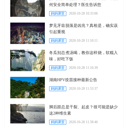
何安全简单处理？医生告诉您
妈妈课堂
2020-10-28 10:33:06
梦见牙齿脱落是凶兆？真相是，确实该
引起重视
妈妈课堂
2020-10-28 11:10:11
冬瓜别总煮汤喝，教你这样烧，软糯入
味，好吃下饭
妈妈课堂
2020-10-28 11:16:39
湖南HPV疫苗接种最新公告
妈妈课堂
2020-10-28 11:53:37
脚后跟总是干裂、起皮？很可能是缺少
这2种维生素
妈妈课堂
2020-10-28 11:58:46