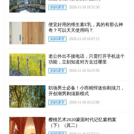
妈妈课堂
2020-11-18 18:31:30
便宜好用的维生素E乳，真的有那么神
奇？可以天天使用吗？
妈妈课堂
2020-11-18 18:07:13
老公外出不接电话，只需打开手机这个
功能，立刻知道对方去过哪里
妈妈课堂
2020-11-18 16:25:56
职场男士必备！小而精悍迷你剃须刀，
开创潮男剃须新模式
妈妈课堂
2020-11-18 16:12:09
樱桃艺术2020蒙面时代记忆窗档案
（下）（其二）