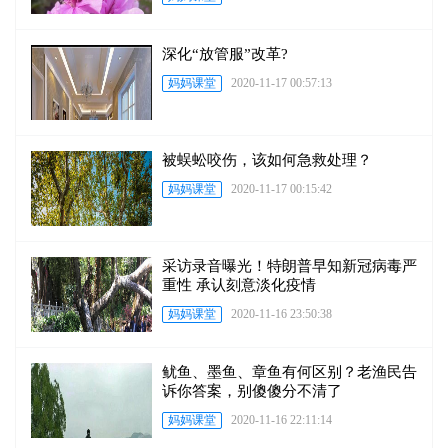
深化“放管服”改革?
妈妈课堂
2020-11-17 00:57:13
被蜈蚣咬伤，该如何急救处理？
妈妈课堂
2020-11-17 00:15:42
采访录音曝光！特朗普早知新冠病毒严
重性 承认刻意淡化疫情
妈妈课堂
2020-11-16 23:50:38
鱿鱼、墨鱼、章鱼有何区别？老渔民告
诉你答案，别傻傻分不清了
妈妈课堂
2020-11-16 22:11:14