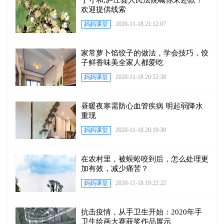
丁守和,庐江县人民法院喊你来还款！
欢迎提供线索
妈妈课堂
2020-11-18 21:12:07
家常萝卜馅饺子的做法，学会技巧，饺
子鲜香味美全家人都爱吃
妈妈课堂
2020-11-18 20:52:38
昼暖夜寒需防心血管疾病 明起弱降水
重现
妈妈课堂
2020-11-18 20:19:38
在农村里，被蜈蚣咬到后，怎么处理更
加有效，减少痛苦？
妈妈课堂
2020-11-18 19:22:22
抗击疫情，从手卫生开始：2020年手
卫生绘画大赛获奖作品展示