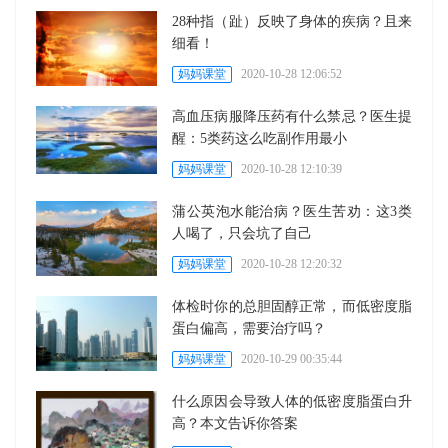
28种指（趾）反映了身体的疾病？且来
细看！
妈妈课堂
2020-10-28 12:06:52
高血压病服降压药有什么禁忌？医生提
醒：5类药这么吃副作用最小
妈妈课堂
2020-10-28 12:10:39
蒲公英泡水能治病？医生苦劝：这3类
人喝了，只会坑了自己
妈妈课堂
2020-10-28 12:20:32
体检时你的总胆固醇正常，而低密度脂
蛋白偏高，需要治疗吗？
妈妈课堂
2020-10-29 00:35:44
什么原因会导致人体的低密度脂蛋白升
高？本文告诉你答案