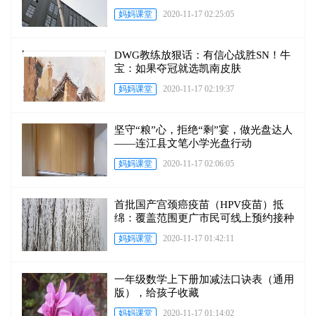
妈妈课堂
2020-11-17 02:25:05
DWG教练放狠话：有信心战胜SN！牛
宝：如果夺冠就选凯南皮肤
妈妈课堂
2020-11-17 02:19:37
坚守“粮”心，拒绝“剩”宴，做光盘达人
——连江县文笔小学光盘行动
妈妈课堂
2020-11-17 02:06:05
首批国产宫颈癌疫苗（HPV疫苗）抵
绵：覆盖范围更广市民可线上预约接种
妈妈课堂
2020-11-17 01:42:11
一年级数学上下册加减法口诀表（通用
版），给孩子收藏
妈妈课堂
2020-11-17 01:14:02