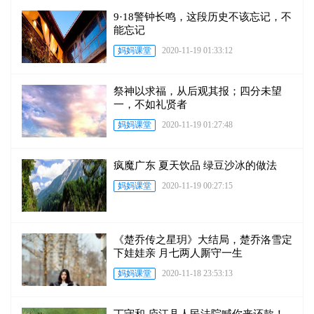
9·18警钟长鸣，这段历史不该忘记，不
能忘记
妈妈课堂
2020-11-19 01:33:12
祭神以求福，从后观其报；四分未望
一，不如礼贤者
妈妈课堂
2020-11-19 01:27:48
疯魔广东 夏天饮品 绿豆沙冰的做法
妈妈课堂
2020-11-19 00:27:15
《楚乔传之星玥》大结局，楚乔洛雪定
下娃娃亲 月七两人厮守一生
妈妈课堂
2020-11-18 23:53:13