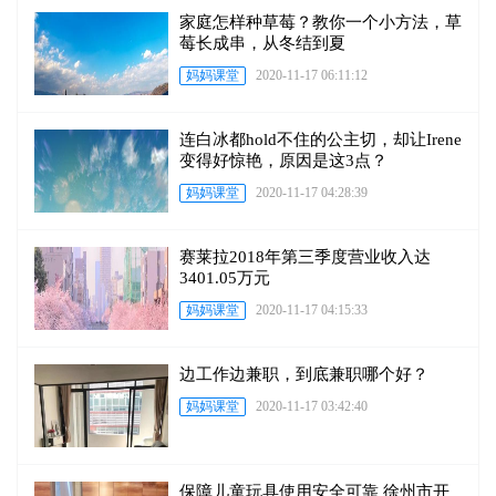
家庭怎样种草莓？教你一个小方法，草
莓长成串，从冬结到夏
妈妈课堂
2020-11-17 06:11:12
连白冰都hold不住的公主切，却让Irene
变得好惊艳，原因是这3点？
妈妈课堂
2020-11-17 04:28:39
赛莱拉2018年第三季度营业收入达
3401.05万元
妈妈课堂
2020-11-17 04:15:33
边工作边兼职，到底兼职哪个好？
妈妈课堂
2020-11-17 03:42:40
保障儿童玩具使用安全可靠 徐州市开