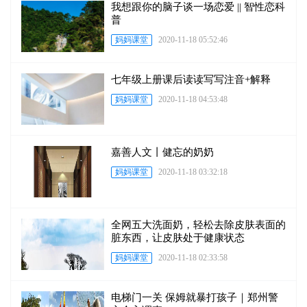
我想跟你的脑子谈一场恋爱 || 智性恋科
普
妈妈课堂
2020-11-18 05:52:46
七年级上册课后读读写写注音+解释
妈妈课堂
2020-11-18 04:53:48
嘉善人文丨健忘的奶奶
妈妈课堂
2020-11-18 03:32:18
全网五大洗面奶，轻松去除皮肤表面的
脏东西，让皮肤处于健康状态
妈妈课堂
2020-11-18 02:33:58
电梯门一关 保姆就暴打孩子｜郑州警