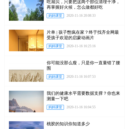
吃扇贝，只要把这两个部位清理干净，
再掌握好火候，怎么做都好吃
妈妈课堂
2020-11-16 20:08:33
片单 | 孩子憋疯在家？终于找齐全网最
受孩子欢迎的启蒙动画片
妈妈课堂
2020-11-16 16:25:16
你可能没那么瘦，只是你一直量错了腰
围
妈妈课堂
2020-11-16 16:07:53
我们的健康水平需要数据支撑？你也来
测量一下吧
妈妈课堂
2020-11-16 16:04:55
桃胶的知识你知道多少