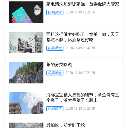
家电清洗加盟哪家强，首选金牌大管家
妈妈课堂
2020-11-19 12:29:56
面粉这样做太好吃了，简单一做，天天
都吃不腻，比油条还好吃
妈妈课堂
2020-11-19 10:47:58
茶的分类略说
妈妈课堂
2020-11-19 10:23:28
海绵宝宝被人忽视的细节，章鱼哥有三
个鼻子，派大星脑子长脚上
妈妈课堂
2020-11-19 06:20:39
最怕蛇，却梦到了蛇！