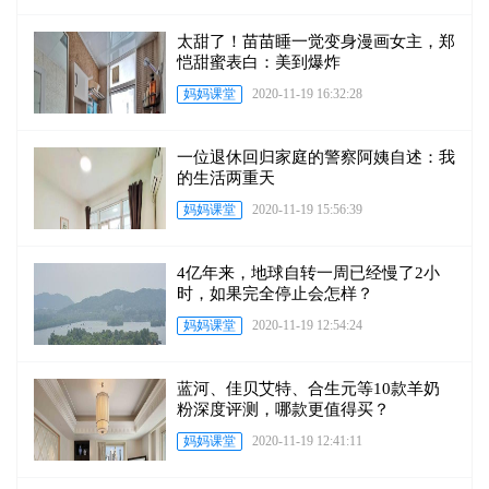
太甜了！苗苗睡一觉变身漫画女主，郑
恺甜蜜表白：美到爆炸
妈妈课堂
2020-11-19 16:32:28
一位退休回归家庭的警察阿姨自述：我
的生活两重天
妈妈课堂
2020-11-19 15:56:39
4亿年来，地球自转一周已经慢了2小
时，如果完全停止会怎样？
妈妈课堂
2020-11-19 12:54:24
蓝河、佳贝艾特、合生元等10款羊奶
粉深度评测，哪款更值得买？
妈妈课堂
2020-11-19 12:41:11