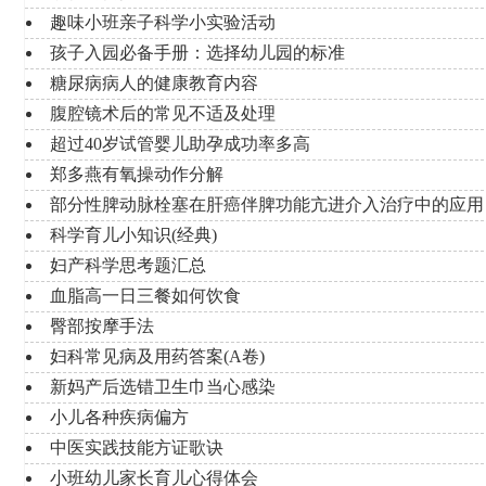
趣味小班亲子科学小实验活动
孩子入园必备手册：选择幼儿园的标准
糖尿病病人的健康教育内容
腹腔镜术后的常见不适及处理
超过40岁试管婴儿助孕成功率多高
郑多燕有氧操动作分解
部分性脾动脉栓塞在肝癌伴脾功能亢进介入治疗中的应用
科学育儿小知识(经典)
妇产科学思考题汇总
血脂高一日三餐如何饮食
臀部按摩手法
妇科常见病及用药答案(A卷)
新妈产后选错卫生巾当心感染
小儿各种疾病偏方
中医实践技能方证歌诀
小班幼儿家长育儿心得体会