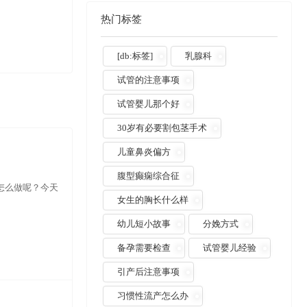
热门标签
[db:标签]
乳腺科
试管的注意事项
试管婴儿那个好
30岁有必要割包茎手术
儿童鼻炎偏方
腹型癫痫综合征
怎么做呢？今天
女生的胸长什么样
幼儿短小故事
分娩方式
备孕需要检查
试管婴儿经验
引产后注意事项
习惯性流产怎么办