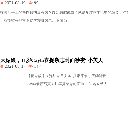
2021-08-19
99
样减肚子上的赘肉最快最有效？腹部减肥说白了就是多注意生活中的细节，注
，就能收获非常不错的瘦身效果。下面为
姑娘，11岁Cayla喜提杂志封面秒变“小美人”
2021-08-17
147
┈┈┈┈┈┈╮ 【晓今娱 】 特供“今日头条”独家原创，严禁转载
┈┈┈┈┈╯ Cayla最新写真大片喜提杂志封面啦！ 知名女艺人