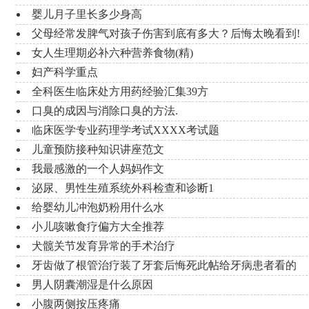
婴儿月子里长多少身高
父母经常发脾气对孩子伤害到底有多大？后悔太晚看到!
女人生理期必补六种营养食物(精)
妇产科学重点
全科医生临床处方用药经验汇集39方
口臭的成因与消除口臭的方法.
临床医学专业药理学考试XXXX考试题
儿童预防接种知识讲座范文
我最感激的一个人妈妈作文
泌尿、男性生殖系统外科检查和诊断1
给婴幼儿冲泡奶粉用什么水
小儿咳嗽食疗偏方大全推荐
犬髋关节发育异常的手术治疗
牙齿做了根管治疗装了牙套后悔死此帖给牙病患者看的
男人阴囊潮湿是什么原因
小腹两侧按压疼痛