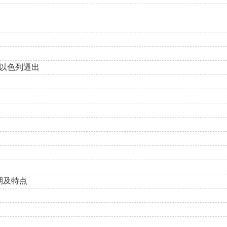
以色列逼出
期及特点