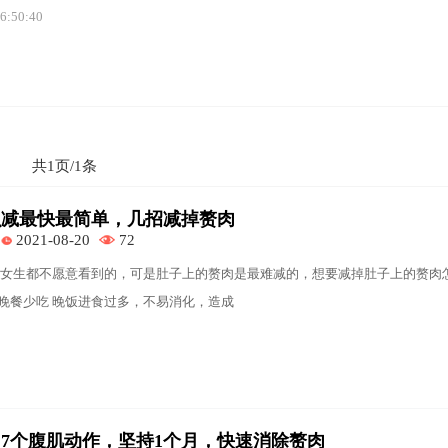
6:50:40
共1页/1条
么减最快最简单，几招减掉赘肉
2021-08-20
72
女生都不愿意看到的，可是肚子上的赘肉是最难减的，想要减掉肚子上的赘肉
、晚餐少吃 晚饭进食过多，不易消化，造成
7个腹肌动作，坚持1个月，快速消除赘肉