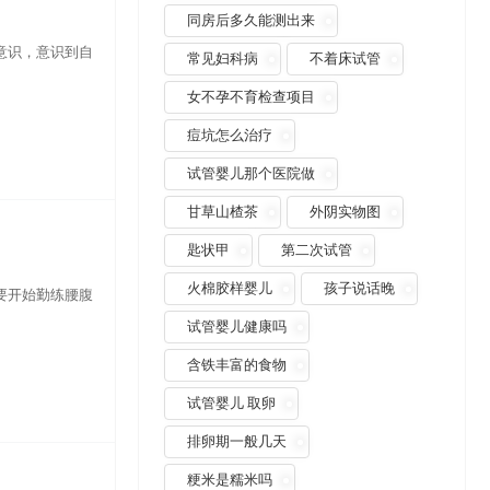
同房后多久能测出来
意识，意识到自
常见妇科病
不着床试管
女不孕不育检查项目
痘坑怎么治疗
试管婴儿那个医院做
甘草山楂茶
外阴实物图
匙状甲
第二次试管
火棉胶样婴儿
孩子说话晚
要开始勤练腰腹
试管婴儿健康吗
含铁丰富的食物
试管婴儿 取卵
排卵期一般几天
粳米是糯米吗