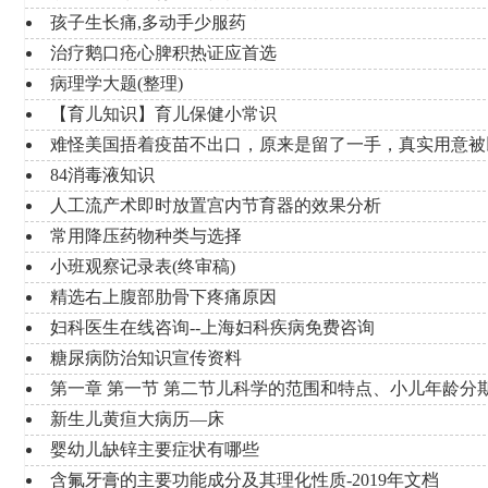
孩子生长痛,多动手少服药
治疗鹅口疮心脾积热证应首选
病理学大题(整理)
【育儿知识】育儿保健小常识
难怪美国捂着疫苗不出口，原来是留了一手，真实用意被
84消毒液知识
人工流产术即时放置宫内节育器的效果分析
常用降压药物种类与选择
小班观察记录表(终审稿)
精选右上腹部肋骨下疼痛原因
妇科医生在线咨询--上海妇科疾病免费咨询
糖尿病防治知识宣传资料
第一章 第一节 第二节儿科学的范围和特点、小儿年龄分
新生儿黄疸大病历—床
婴幼儿缺锌主要症状有哪些
含氟牙膏的主要功能成分及其理化性质-2019年文档