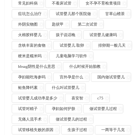
常见妇科病
不着床试管
女不孕不育检查项目
痘坑怎么治疗
试管婴儿那个医院做
甘草山楂茶
外阴实物图
匙状甲
第二次试管
火棉胶样婴儿
孩子说话晚
试管婴儿健康吗
含铁丰富的食物
试管婴儿 取卵
排卵期一般几天
粳米是糯米吗
儿童电脑学习软件
hbsag阴性是什么意思
什么时候开始胎教
孕妇能吃海参吗
宫外孕是什么
国内做试管婴儿
鲑鱼降钙素
什么叫试管婴儿
试管婴儿成功率是多少
喜安智
c75
试管对精子
孕妇如何护肤
做试管婴儿过程
无痛人流手术
做试管婴儿的过程
试管移植失败的原因
生孩子过程
一两等于几克