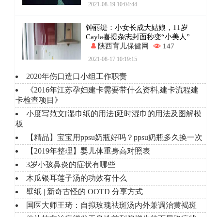
2021-08-19 10:04:44
钟丽缇：小女长成大姑娘，11岁
Cayla喜提杂志封面秒变“小美人”
陕西育儿保健网
147
2021-08-17 10:19:15
2020年伤口造口小组工作职责
《2016年江苏孕妇建卡需要带什么资料,建卡流程建
卡检查项目》
小度写范文[湿巾纸的用法]延时湿巾的用法及图解模
板
【精品】宝宝用ppsu奶瓶好吗？ppsu奶瓶多久换一次
【2019年整理】婴儿体重身高对照表
3岁小孩鼻炎的症状有哪些
木瓜银耳莲子汤的功效有什么
壁纸 | 新奇古怪的 OOTD 分享方式
国医大师王琦：自拟玫瑰祛斑汤内外兼调治黄褐斑