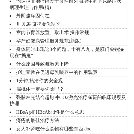
他达拉非治疗继发于良性前列腺增生的下尿路症状_
病理生理与作用(精)
外阴瘙痒因何在
川贝,寒咳脾虚你别吃
宫内节育器放置、取出术 操作常规
孕产妇健康管理服务规范(新版)
身体同时出现这3个问题，十有八九，是肛门尖锐湿
疣在“捣鬼”
什么原因导致雌激素下降
护理宣教在促进母乳喂养中的作用观察
1分钟,搞清你的安全观
扁桃体一定要切除吗？
强脉冲光结合超脉冲CO2激光治疗雀斑的临床观察及
护理
HBsAg和HBcAb阳性是什么意思
痔疮的最佳治疗方法
女人补肾吃什么食物有哪些东西.doc