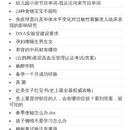
幼儿园小班节目串词-我从沿河来节目串词
24种食物宝宝不能吃
免疫球蛋白及补体水平变化对过敏性紫癜患儿临床表
现的影响研究
DNA实验室建设要求
孕妇嗜睡生男生女
养肾的中药材有哪些
(云鹊网)基层高血压管理认证考试(答案)
麻醉学鸥
备孕一个月成功经验
真 菌
赴美生子红宝书(史上最全最权威攻略)
患上重度抑郁症的人，会有哪些症状？看到答案，挺
可怕的
春季便秘怎么办.doc
孩子懒惰不爱学习怎么办
糖耐量试验注意事项