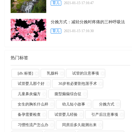
育儿
2021-01-15 17:16:47
分娩方式：减轻分娩时疼痛的三种呼吸法
育儿
2021-01-15 17:16:30
热门标签
[db:标签]
乳腺科
试管的注意事项
试管婴儿那个好
30岁有必要割包茎手术
儿童鼻炎偏方
腹型癫痫综合征
女生的胸长什么样
幼儿短小故事
分娩方式
备孕需要检查
试管婴儿经验
引产后注意事项
习惯性流产怎么办
同房后多久能测出来