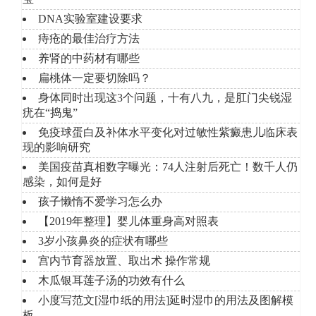
DNA实验室建设要求
痔疮的最佳治疗方法
养肾的中药材有哪些
扁桃体一定要切除吗？
身体同时出现这3个问题，十有八九，是肛门尖锐湿
疣在“捣鬼”
免疫球蛋白及补体水平变化对过敏性紫癜患儿临床表
现的影响研究
美国疫苗真相数字曝光：74人注射后死亡！数千人仍
感染，如何是好
孩子懒惰不爱学习怎么办
【2019年整理】婴儿体重身高对照表
3岁小孩鼻炎的症状有哪些
宫内节育器放置、取出术 操作常规
木瓜银耳莲子汤的功效有什么
小度写范文[湿巾纸的用法]延时湿巾的用法及图解模
板