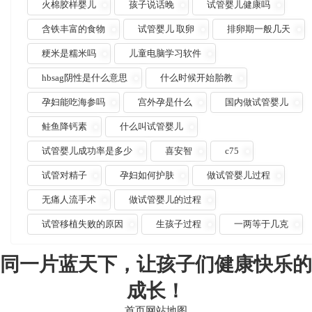
火棉胶样婴儿
孩子说话晚
试管婴儿健康吗
含铁丰富的食物
试管婴儿 取卵
排卵期一般几天
粳米是糯米吗
儿童电脑学习软件
hbsag阴性是什么意思
什么时候开始胎教
孕妇能吃海参吗
宫外孕是什么
国内做试管婴儿
鲑鱼降钙素
什么叫试管婴儿
试管婴儿成功率是多少
喜安智
c75
试管对精子
孕妇如何护肤
做试管婴儿过程
无痛人流手术
做试管婴儿的过程
试管移植失败的原因
生孩子过程
一两等于几克
同一片蓝天下，让孩子们健康快乐的
成长！
首页网站地图