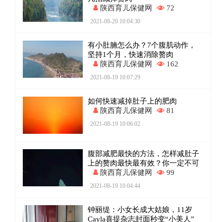
陕西育儿保健网
72
2021-08-20 10:04:30
有小肚腩怎么办？7个腹肌动作，
坚持1个月，快速消除赘肉
陕西育儿保健网
162
2021-08-19 10:07:29
如何快速减掉肚子上的肥肉
陕西育儿保健网
81
2021-08-19 10:06:02
腹部减肥最快的方法，怎样减肚子
上的赘肉最快最有效？你一定不可
陕西育儿保健网
99
2021-08-19 10:04:44
钟丽缇：小女长成大姑娘，11岁
Cayla喜提杂志封面秒变“小美人”