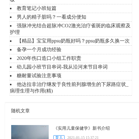
教育笔记小班短篇
男人的精子脏吗？一看成分便知
强脉冲光结合超脉冲CO2激光治疗雀斑的临床观察及
护理
【精品】宝宝用ppsu奶瓶好吗？ppsu奶瓶多久换一次
备孕一个月成功经验
2020年伤口造口小组工作职责
幼儿园小班节目串词-我从沿河来节目串词
糖耐量试验注意事项
他达拉非治疗继发于良性前列腺增生的下尿路症状_
病理生理与作用(精)
随机文章
《实用儿童保健学》新书介绍
育儿
2021-01-15 15:37:21