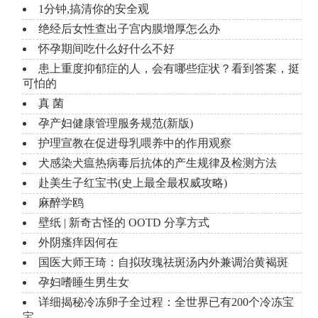
1分钟,搞清你的安全观
绝经后女性查出子宫内膜增厚怎么办
怀孕期间吃什么好什么不好
患上重度抑郁症的人，会有哪些症状？看到答案，挺
可怕的
真 菌
孕产妇健康管理服务规范(新版)
护理宣教在促进母乳喂养中的作用观察
犬感染犬瘟热病毒后抗体的产生规律及检测方法
赴美生子红宝书(史上最全最权威攻略)
麻醉学鸥
壁纸 | 新奇古怪的 OOTD 分享方式
外阴瘙痒因何在
国医大师王琦：自拟玫瑰祛斑汤内外兼调治黄褐斑
孕妇嗜睡生男生女
详细揭秘冷冻卵子全过程：全世界已有200个冷冻宝
宝