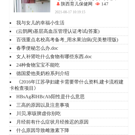
陕西育儿保健网
147
2021-08-17 10:19:15
我与女儿的幸福小生活
(云鹊网)基层高血压管理认证考试(答案)
百强重点名校高考备考_用水果治病(完美整理版)
春季便秘怎么办.doc
女人补肾吃什么食物有哪些东西.doc
24种食物宝宝不能吃
德国爱他美奶粉系列介绍
《2016年江苏孕妇建卡需要带什么资料,建卡流程建
卡检查项目》
HBsAg和HBcAb阳性是什么意思
三高的原因以及注意事项
川贝,寒咳脾虚你别吃
月经前有什么症状月经推迟的原因
什么原因导致雌激素下降