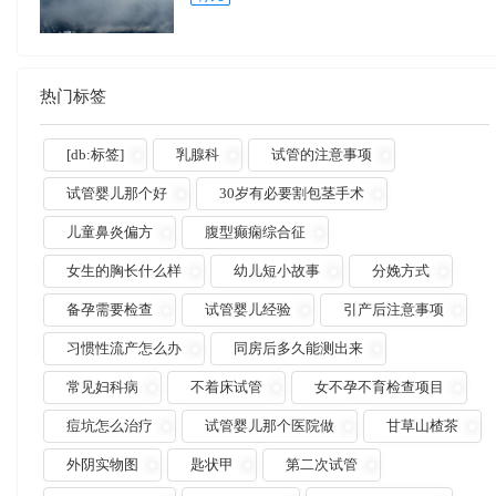
热门标签
[db:标签]
乳腺科
试管的注意事项
试管婴儿那个好
30岁有必要割包茎手术
儿童鼻炎偏方
腹型癫痫综合征
女生的胸长什么样
幼儿短小故事
分娩方式
备孕需要检查
试管婴儿经验
引产后注意事项
习惯性流产怎么办
同房后多久能测出来
常见妇科病
不着床试管
女不孕不育检查项目
痘坑怎么治疗
试管婴儿那个医院做
甘草山楂茶
外阴实物图
匙状甲
第二次试管