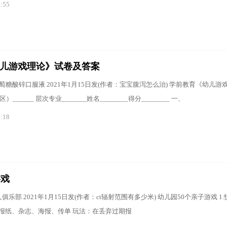
3:55
《幼儿游戏理论》试卷及答案
萄糖酸锌口服液 2021年1月15日发(作者：宝宝腹泻怎么治) 学前教育《幼儿游
区）______ 层次专业_______姓名________得分________ 一、
9:18
游戏
乐部 2021年1月15日发(作者：ct辐射范围有多少米) 幼儿园50个亲子游戏 1
：报纸、杂志、海报、传单 玩法：在丢弃过期报