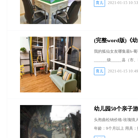
2021-01-15 10:5
育儿
(完整word版)
我的狐仙女友哪集最h-葡
______级_____县（市、
2021-01-15 10:4
育儿
幼儿园50个亲子
头孢曲松钠价格-玫瑰情人俱
年龄：9个月以上 用具