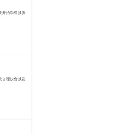
要开始勤练腰腹
意合理饮食以及