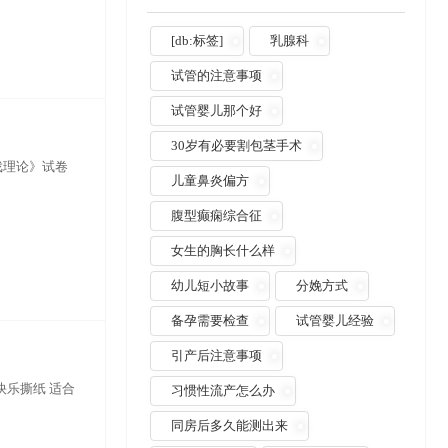
[db:标签]
乳腺科
试管的注意事项
试管婴儿那个好
30岁有必要割包茎手术
戏理论》试卷
儿童鼻炎偏方
腹型癫痫综合征
女生的胸长什么样
幼儿短小故事
分娩方式
备孕需要检查
试管婴儿经验
引产后注意事项
.快乐撕纸 适合
习惯性流产怎么办
同房后多久能测出来