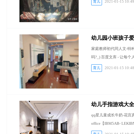
2021-01-15 10:4
育儿
幼儿园小班孩子爱
家庭教师初代同人文-特种
吗?_) 百度文库 - 让
2021-01-15 10:4
育儿
幼儿手指游戏大
qq星儿童成长牛奶-花宫真 2
office【IBM5AB- 