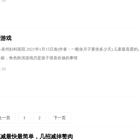
8:30
种游戏
泉州妇科医院 2021年1月15日发(作者：一般坐月子要坐多少天) 儿童最喜爱的
年龄，角色扮演游戏仍是孩子很喜欢做的事情
7:59
上一页
1
2
下一页
么减最快最简单，几招减掉赘肉