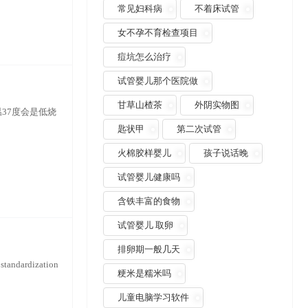
常见妇科病
不着床试管
女不孕不育检查项目
痘坑怎么治疗
试管婴儿那个医院做
甘草山楂茶
外阴实物图
温37度会是低烧
匙状甲
第二次试管
火棉胶样婴儿
孩子说话晚
试管婴儿健康吗
含铁丰富的食物
试管婴儿 取卵
排卵期一般几天
ardization
粳米是糯米吗
儿童电脑学习软件