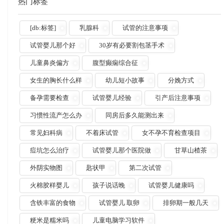
热门标签
[db:标签]
乳腺科
试管的注意事项
试管婴儿那个好
30岁有必要割包茎手术
儿童鼻炎偏方
腹型癫痫综合征
女生的胸长什么样
幼儿短小故事
分娩方式
备孕需要检查
试管婴儿经验
引产后注意事项
习惯性流产怎么办
同房后多久能测出来
常见妇科病
不着床试管
女不孕不育检查项目
痘坑怎么治疗
试管婴儿那个医院做
甘草山楂茶
外阴实物图
匙状甲
第二次试管
火棉胶样婴儿
孩子说话晚
试管婴儿健康吗
含铁丰富的食物
试管婴儿 取卵
排卵期一般几天
粳米是糯米吗
儿童电脑学习软件