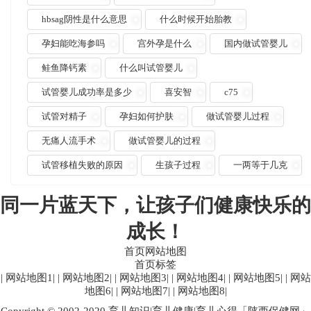
hbsag阴性是什么意思
什么时候开始胎教
孕妇能吃海参吗
宫外孕是什么
国内做试管婴儿
鲑鱼降钙素
什么叫试管婴儿
试管婴儿成功率是多少
喜安智
c75
试管对精子
孕妇如何护肤
做试管婴儿过程
无痛人流手术
做试管婴儿的过程
试管移植失败的原因
生孩子过程
一两等于几克
同一片蓝天下，让孩子们健康快乐的
成长！
首页网站地图
首页标签
|
网站地图1
| |
网站地图2
| |
网站地图3
| |
网站地图4
| |
网站地图5
| |
网站
地图6
| |
网站地图7
| |
网站地图8
|
Copyright © 2002-2020 育儿知识|育儿健康|育儿心得「陕西保健网」