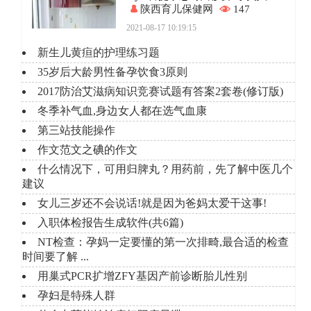
陕西育儿保健网
147
2021-08-17 10:19:15
新生儿黄疸的护理练习题
35岁后大龄男性备孕饮食3原则
2017防治艾滋病知识竞赛试题有答案2套卷(修订版)
冬季补气血,身边女人都在选气血康
第三站技能操作
作文范文之碘的作文
什么情况下，可用归脾丸？用药前，先了解中医几个
建议
女儿三岁还不会说话!就是因为爸妈太爱干这事!
入职体检报告生成软件(共6篇)
NT检查：孕妈一定要懂的第一次排畸,最合适的检查
时间要了解 ...
用巢式PCR扩增ZFY基因产前诊断胎儿性别
孕妇是特殊人群