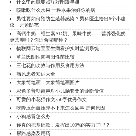
什么中药能够治疗好阳痿早泄
咳嗽吃什么水果 十种水果治好你的病
男性要如何预防生殖器感染？男科医生给出6个小建
议，赶紧防范
高钙牛奶、维生素AD奶、果味牛奶……营养强化奶
更营养吗？你适合喝哪种？
物联网云端宝宝生病看护实时监测系统
革兰氏阴性菌与阳性菌比较
三七花的功效与作用及食用方法
痛风患者知识大全
大象简笔画：大象简笔画图片
彩色多普勒超声对小儿肠套叠的诊断价值
可爱的小花猫作文350字优秀作文
吃降压药血压降不下来怎么回事,是何原因
小狗感冒怎么办
你真的把基础款，发挥出100%的实力了吗？
尿路感染及用药