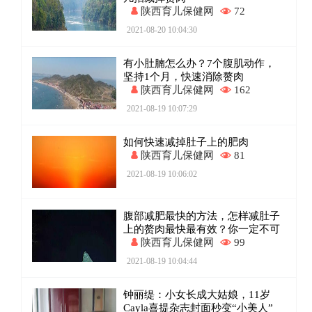
陕西育儿保健网
72
2021-08-20 10:04:30
有小肚腩怎么办？7个腹肌动作，
坚持1个月，快速消除赘肉
陕西育儿保健网
162
2021-08-19 10:07:29
如何快速减掉肚子上的肥肉
陕西育儿保健网
81
2021-08-19 10:06:02
腹部减肥最快的方法，怎样减肚子
上的赘肉最快最有效？你一定不可
陕西育儿保健网
99
2021-08-19 10:04:44
钟丽缇：小女长成大姑娘，11岁
Cayla喜提杂志封面秒变“小美人”