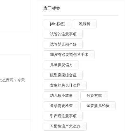
热门标签
[db:标签]
乳腺科
试管的注意事项
试管婴儿那个好
30岁有必要割包茎手术
儿童鼻炎偏方
腹型癫痫综合征
怎么做呢？今天
女生的胸长什么样
幼儿短小故事
分娩方式
备孕需要检查
试管婴儿经验
引产后注意事项
习惯性流产怎么办