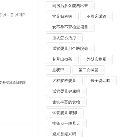
同房后多久能测出来
意识，意识到自
常见妇科病
不着床试管
女不孕不育检查项目
痘坑怎么治疗
试管婴儿那个医院做
甘草山楂茶
外阴实物图
匙状甲
第二次试管
火棉胶样婴儿
孩子说话晚
要开始勤练腰腹
试管婴儿健康吗
含铁丰富的食物
试管婴儿 取卵
排卵期一般几天
粳米是糯米吗