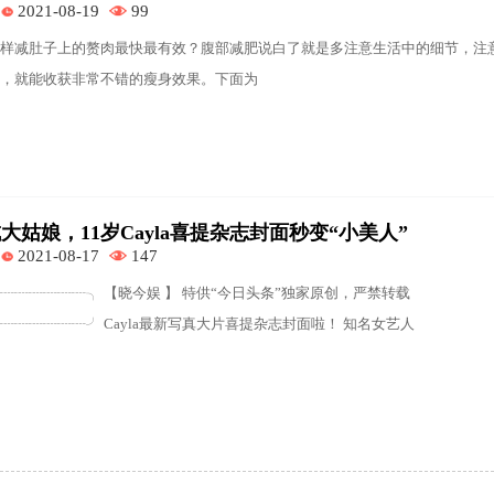
2021-08-19
99
样减肚子上的赘肉最快最有效？腹部减肥说白了就是多注意生活中的细节，注
，就能收获非常不错的瘦身效果。下面为
姑娘，11岁Cayla喜提杂志封面秒变“小美人”
2021-08-17
147
┈┈┈┈┈┈╮ 【晓今娱 】 特供“今日头条”独家原创，严禁转载
┈┈┈┈┈╯ Cayla最新写真大片喜提杂志封面啦！ 知名女艺人