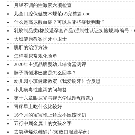
月经不调的性激素六项检查
儿童口腔保健技术规范(2)完整篇.doc
什么是高尿酸血症？可以从哪些症状判断？
乳胶制品类(橡胶避孕套产品)强制性认证实施规则(编号：CNC
大班健康教案护牙小卫士
脱肛的治疗方法
怎样看尿常规化验单
2020年主流品牌婴幼儿辅食器测评
脖子两侧淋巴痛是怎么回事？
幼儿园小班健康教案《我爱刷牙》含反思
小儿病毒性腹泻的问与答
第十六章眼屈光与视光学试题#(精选.)
胃疼早上吃什么比较好
16个月的宝宝晚上还应不应该吃奶
五行中属金属土的女孩名字
去氧孕烯炔雌醇片(短效口服避孕药)