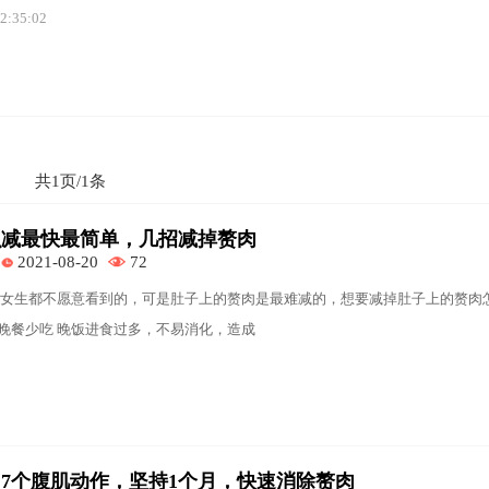
2:35:02
共1页/1条
么减最快最简单，几招减掉赘肉
2021-08-20
72
女生都不愿意看到的，可是肚子上的赘肉是最难减的，想要减掉肚子上的赘肉
、晚餐少吃 晚饭进食过多，不易消化，造成
7个腹肌动作，坚持1个月，快速消除赘肉