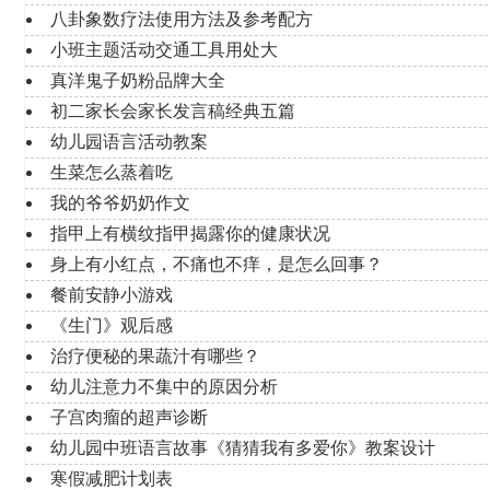
八卦象数疗法使用方法及参考配方
小班主题活动交通工具用处大
真洋鬼子奶粉品牌大全
初二家长会家长发言稿经典五篇
幼儿园语言活动教案
生菜怎么蒸着吃
我的爷爷奶奶作文
指甲上有横纹指甲揭露你的健康状况
身上有小红点，不痛也不痒，是怎么回事？
餐前安静小游戏
《生门》观后感
治疗便秘的果蔬汁有哪些？
幼儿注意力不集中的原因分析
子宫肉瘤的超声诊断
幼儿园中班语言故事《猜猜我有多爱你》教案设计
寒假减肥计划表