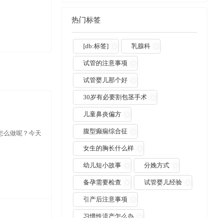
热门标签
[db:标签]
乳腺科
试管的注意事项
试管婴儿那个好
30岁有必要割包茎手术
儿童鼻炎偏方
腹型癫痫综合征
怎么做呢？今天
女生的胸长什么样
幼儿短小故事
分娩方式
备孕需要检查
试管婴儿经验
引产后注意事项
习惯性流产怎么办