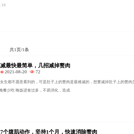
9:18
共1页/1条
么减最快最简单，几招减掉赘肉
2021-08-20
72
女生都不愿意看到的，可是肚子上的赘肉是最难减的，想要减掉肚子上的赘肉
、晚餐少吃 晚饭进食过多，不易消化，造成
7个腹肌动作，坚持1个月，快速消除赘肉