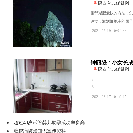
陕西育儿保健网
腹部减肥最快的方法，怎
运动，激活细胞中的因子
2021-08-19 10:04:44
钟丽缇：小女长成大
陕西育儿保健网
╭┈┈┈┈┈┈┈┈┈┈
╰┈┈┈┈┈┈┈┈┈┈┈
2021-08-17 10:19:15
超过40岁试管婴儿助孕成功率多高
糖尿病防治知识宣传资料