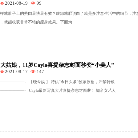
2021-08-19
99
样减肚子上的赘肉最快最有效？腹部减肥说白了就是多注意生活中的细节，注
，就能收获非常不错的瘦身效果。下面为
姑娘，11岁Cayla喜提杂志封面秒变“小美人”
2021-08-17
147
┈┈┈┈┈┈╮ 【晓今娱 】 特供“今日头条”独家原创，严禁转载
┈┈┈┈┈╯ Cayla最新写真大片喜提杂志封面啦！ 知名女艺人