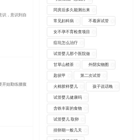
同房后多久能测出来
意识，意识到自
常见妇科病
不着床试管
女不孕不育检查项目
痘坑怎么治疗
试管婴儿那个医院做
甘草山楂茶
外阴实物图
匙状甲
第二次试管
要开始勤练腰腹
火棉胶样婴儿
孩子说话晚
试管婴儿健康吗
含铁丰富的食物
试管婴儿 取卵
排卵期一般几天