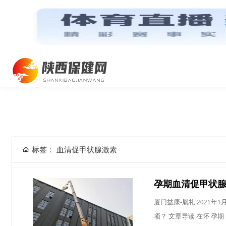
网站首页
标签： 血清促甲状腺激素
孕期血清促甲状
厦门益康-胤礼 2021
项？ 文章导读 在怀 孕