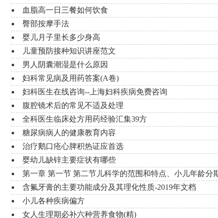
血脂高一日三餐如何饮食
臀部按摩手法
婴儿月子里长多少身高
儿童预防接种知识讲座范文
男人阴囊潮湿是什么原因
妇科常见病及用药答案(A卷)
妇科医生在线咨询--上海妇科疾病免费咨询
腹腔镜术后的常见不适及处理
全科医生临床处方用药经验汇集39方
糖尿病病人的健康教育内容
治疗鹅口疮心脾积热证应首选
婴幼儿缺锌主要症状有哪些
第一章 第一节 第二节儿科学的范围和特点、小儿年龄分
含氟牙膏的主要功能成分及其理化性质-2019年文档
小儿各种疾病偏方
女人生理期必补六种营养食物(精)