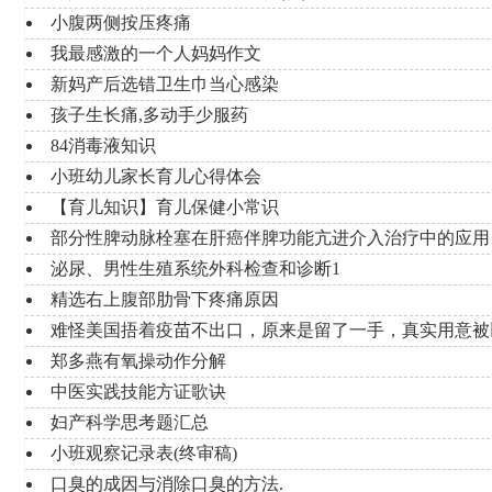
小腹两侧按压疼痛
我最感激的一个人妈妈作文
新妈产后选错卫生巾当心感染
孩子生长痛,多动手少服药
84消毒液知识
小班幼儿家长育儿心得体会
【育儿知识】育儿保健小常识
部分性脾动脉栓塞在肝癌伴脾功能亢进介入治疗中的应用
泌尿、男性生殖系统外科检查和诊断1
精选右上腹部肋骨下疼痛原因
难怪美国捂着疫苗不出口，原来是留了一手，真实用意被
郑多燕有氧操动作分解
中医实践技能方证歌诀
妇产科学思考题汇总
小班观察记录表(终审稿)
口臭的成因与消除口臭的方法.