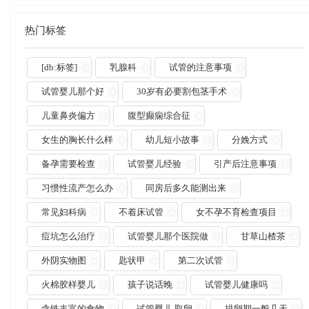
热门标签
[db:标签]
乳腺科
试管的注意事项
试管婴儿那个好
30岁有必要割包茎手术
儿童鼻炎偏方
腹型癫痫综合征
女生的胸长什么样
幼儿短小故事
分娩方式
备孕需要检查
试管婴儿经验
引产后注意事项
习惯性流产怎么办
同房后多久能测出来
常见妇科病
不着床试管
女不孕不育检查项目
痘坑怎么治疗
试管婴儿那个医院做
甘草山楂茶
外阴实物图
匙状甲
第二次试管
火棉胶样婴儿
孩子说话晚
试管婴儿健康吗
含铁丰富的食物
试管婴儿 取卵
排卵期一般几天