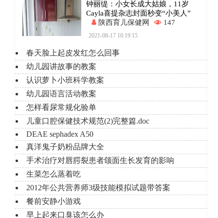
钟丽缇：小女长成大姑娘，11岁
Cayla喜提杂志封面秒变“小美人”
陕西育儿保健网
147
2021-08-17 10:19:15
春天脸上起皮发红怎么回事
幼儿园讲故事的教案
认识萝卜小班科学教案
幼儿园语言活动教案
怎样看尿常规化验单
儿童口腔保健技术规范(2)完整篇.doc
DEAE sephadex A50
真洋鬼子奶粉品牌大全
手术治疗对唇腭裂患者颌面生长发育的影响
生菜怎么蒸着吃
2012年公共营养师3级技能模拟试题带答案
餐前安静小游戏
早上起来口臭该怎么办