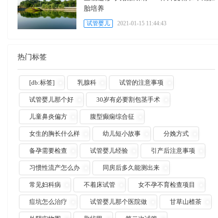
胎培养
试管婴儿
2021-01-15 11:44:43
热门标签
[db:标签]
乳腺科
试管的注意事项
试管婴儿那个好
30岁有必要割包茎手术
儿童鼻炎偏方
腹型癫痫综合征
女生的胸长什么样
幼儿短小故事
分娩方式
备孕需要检查
试管婴儿经验
引产后注意事项
习惯性流产怎么办
同房后多久能测出来
常见妇科病
不着床试管
女不孕不育检查项目
痘坑怎么治疗
试管婴儿那个医院做
甘草山楂茶