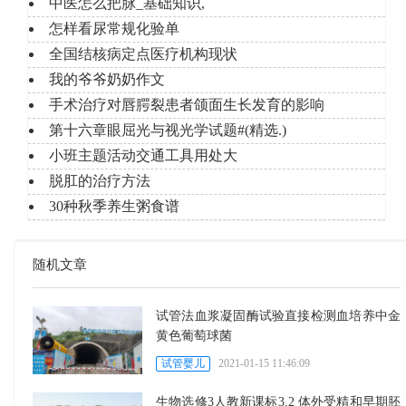
中医怎么把脉_基础知识,
怎样看尿常规化验单
全国结核病定点医疗机构现状
我的爷爷奶奶作文
手术治疗对唇腭裂患者颌面生长发育的影响
第十六章眼屈光与视光学试题#(精选.)
小班主题活动交通工具用处大
脱肛的治疗方法
30种秋季养生粥食谱
随机文章
试管法血浆凝固酶试验直接检测血培养中金
黄色葡萄球菌
试管婴儿
2021-01-15 11:46:09
生物选修3人教新课标3.2 体外受精和早期胚