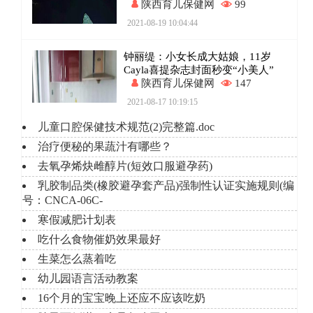
陕西育儿保健网
99
2021-08-19 10:04:44
钟丽缇：小女长成大姑娘，11岁
Cayla喜提杂志封面秒变“小美人”
陕西育儿保健网
147
2021-08-17 10:19:15
儿童口腔保健技术规范(2)完整篇.doc
治疗便秘的果蔬汁有哪些？
去氧孕烯炔雌醇片(短效口服避孕药)
乳胶制品类(橡胶避孕套产品)强制性认证实施规则(编
号：CNCA-06C-
寒假减肥计划表
吃什么食物催奶效果最好
生菜怎么蒸着吃
幼儿园语言活动教案
16个月的宝宝晚上还应不应该吃奶