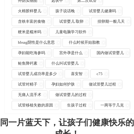
外阴实物图
匙状甲
第二次试管
火棉胶样婴儿
孩子说话晚
试管婴儿健康吗
含铁丰富的食物
试管婴儿 取卵
排卵期一般几天
粳米是糯米吗
儿童电脑学习软件
hbsag阴性是什么意思
什么时候开始胎教
孕妇能吃海参吗
宫外孕是什么
国内做试管婴儿
鲑鱼降钙素
什么叫试管婴儿
试管婴儿成功率是多少
喜安智
c75
试管对精子
孕妇如何护肤
做试管婴儿过程
无痛人流手术
做试管婴儿的过程
试管移植失败的原因
生孩子过程
一两等于几克
同一片蓝天下，让孩子们健康快乐的
成长！