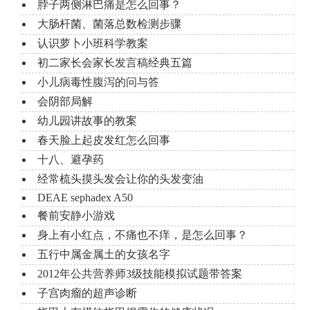
脖子两侧淋巴痛是怎么回事？
大肠杆菌、菌落总数检测步骤
认识萝卜小班科学教案
初二家长会家长发言稿经典五篇
小儿病毒性腹泻的问与答
会阴部局解
幼儿园讲故事的教案
春天脸上起皮发红怎么回事
十八、避孕药
经常梳头摸头发会让你的头发变油
DEAE sephadex A50
餐前安静小游戏
身上有小红点，不痛也不痒，是怎么回事？
五行中属金属土的女孩名字
2012年公共营养师3级技能模拟试题带答案
子宫肉瘤的超声诊断