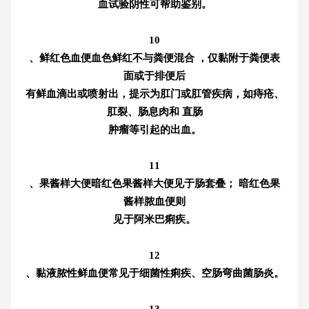
血试验阴性可帮助鉴别。
10
、鲜红色血便血色鲜红不与粪便混合 ，仅黏附于粪便表
面或于排便后
有鲜血滴出或喷射出，提示为肛门或肛管疾病，如痔疮、
肛裂、肠息肉和 直肠
肿瘤等引起的出血。
11
、果酱样大便暗红色果酱样大便见于肠套叠； 暗红色果
酱样脓血便则
见于阿米巴痢疾。
12
、黏液脓性鲜血便常见于细菌性痢疾、空肠弯曲菌肠炎。