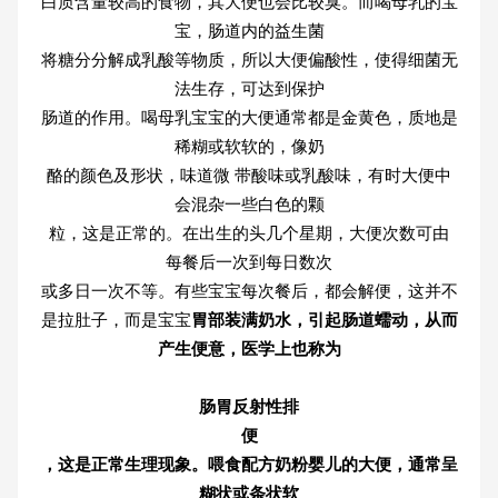
白质含量较高的食物，其大便也会比较臭。而喝母乳的宝
宝，肠道内的益生菌
将糖分分解成乳酸等物质，所以大便偏酸性，使得细菌无
法生存，可达到保护
肠道的作用。喝母乳宝宝的大便通常都是金黄色，质地是
稀糊或软软的，像奶
酪的颜色及形状，味道微 带酸味或乳酸味，有时大便中
会混杂一些白色的颗
粒，这是正常的。在出生的头几个星期，大便次数可由
每餐后一次到每日数次
或多日一次不等。有些宝宝每次餐后，都会解便，这并不
是拉肚子，而是宝宝
胃部装满奶水，引起肠道蠕动，从而
产生便意，医学上也称为
肠胃反射性排
便
，这是正常生理现象。喂食配方奶粉婴儿的大便，通常呈
糊状或条状软