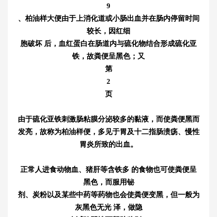
9
、柏油样大便由于上消化道或小肠出血并在肠内停留时间
较长，因红细
胞破坏 后，血红蛋白在肠道内与硫化物结合形成硫化亚
铁，故粪便呈黑色；又
第
2
页
由于硫化亚铁刺激肠粘膜分泌较多的黏液，而使粪便黑而
发亮，故称为柏油样
便，多见于胃及十二指肠溃疡、慢性
胃炎所致的出血。
正常人进食动物血、猪肝等含铁多 的食物也可使粪便呈
黑色，而服用铋
剂、炭粉以及某些中药等药物也会使粪便变黑，但一般为
灰黑色无光 泽，做隐