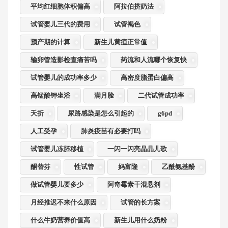
平均红细胞体积偏高
阿拉伯挤奶法
试管婴儿三代的费用
试管褐色
预产期的计算
新生儿黄疸正常值
输卵管造影检查痛苦吗
药流和人流哪个恢复快
试管婴儿的成功率多少
高密度脂蛋白偏高
高锰酸钾坐浴
满月脸
二代试管成功率
夭折
尿路感染是怎么引起的
g6pd
人工受孕
肺炎疫苗有必要打吗
试管婴儿冻胚移植
一闪一闪亮晶晶儿歌
酮替芬
性试管
妈富隆
乙酰氨基酚
做试管婴儿要多少
阿奇霉素干混悬剂
月经推迟不来什么原因
试管的长方案
什么牛奶营养价值高
新生儿用什么奶粉