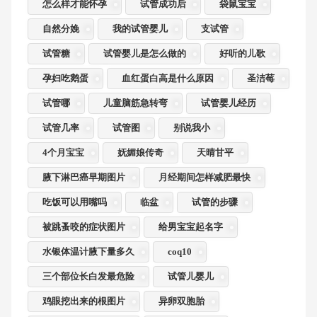
怎么样才能怀孕
试管成功后
袋鼠宝宝
自然分娩
我的试管婴儿
支试管
试管糖
试管婴儿是怎么做的
好听的儿歌
孕妇吃鹅蛋
血红蛋白高是什么原因
圣洁莓
试管哪
儿童脑筋急转弯
试管婴儿经历
试管几率
试管图
别说我小
4个月宝宝
妩媚娘传奇
天晴甘平
腋下淋巴癌早期图片
月经期间怎样减肥最快
吃饭可以用嘴吗
临盆
试管的步骤
被跳蚤咬的症状图片
给男宝宝起名字
水银体温计腋下量多久
coq10
三个部位长白发最危险
试管儿婴儿
鸡眼挖出来的根图片
异卵双胞胎