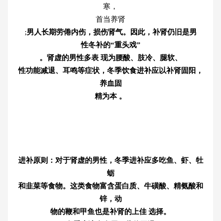
寒，
首当养肾
;
男人长期劳倦内伤，损伤肾气。因此，补肾仍旧是男
性冬补的“重头戏”
。肾虚的男性多表 现为腰酸、肢冷、腿软、
性功能减退、耳鸣等症状，冬季饮食进补应以补肾固阳，
养血固
精为本 。
进补原则：对于肾虚的男性，冬季进补应多吃鱼、虾、牡
蛎
和韭菜等食物。这类食物富含蛋白质、牛磺酸、精氨酸和
锌，动
物的鞭和甲鱼也是补肾的上佳 选择。