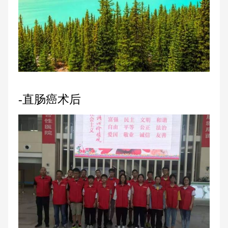
-直肠癌术后