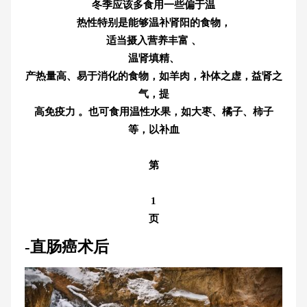
冬季应该多食用一些偏于温
热性特别是能够温补肾阳的食物，
适当摄入营养丰富 、
温肾填精、
产热量高、易于消化的食物，如羊肉，补体之虚，益肾之
气，提
高免疫力 。也可食用温性水果，如大枣、橘子、柿子
等，以补血
第
1
页
-直肠癌术后