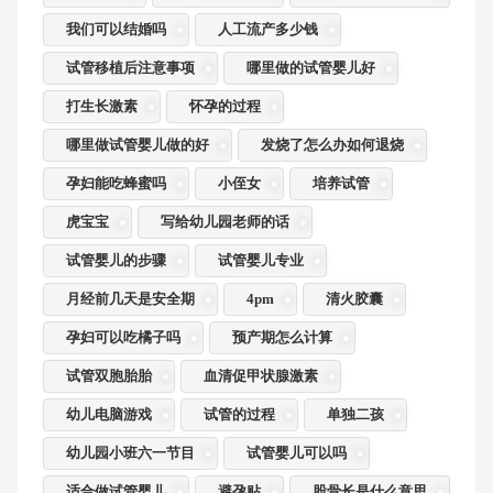
我们可以结婚吗
人工流产多少钱
试管移植后注意事项
哪里做的试管婴儿好
打生长激素
怀孕的过程
哪里做试管婴儿做的好
发烧了怎么办如何退烧
孕妇能吃蜂蜜吗
小侄女
培养试管
虎宝宝
写给幼儿园老师的话
试管婴儿的步骤
试管婴儿专业
月经前几天是安全期
4pm
清火胶囊
孕妇可以吃橘子吗
预产期怎么计算
试管双胞胎胎
血清促甲状腺激素
幼儿电脑游戏
试管的过程
单独二孩
幼儿园小班六一节目
试管婴儿可以吗
适合做试管婴儿
避孕贴
股骨长是什么意思