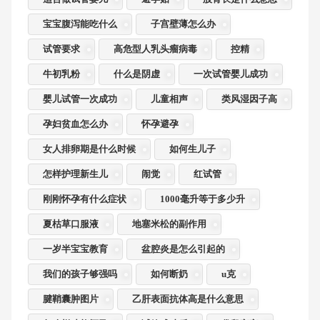
宝宝腹泻能吃什么
子宫壁薄怎么办
试管要求
高危型人乳头瘤病毒
控精
牛初乳粉
什么是阴虚
一次试管婴儿成功
婴儿试管一次成功
儿童相声
类风湿因子高
孕妇贫血怎么办
怀孕避孕
女人排卵期是什么时候
如何生儿子
怎样护理新生儿
闹觉
红试管
刚刚怀孕有什么症状
1000毫升等于多少升
夏枯草口服液
地塞米松的副作用
一岁半宝宝教育
盆腔炎是怎么引起的
我们的孩子够强吗
如何断奶
u克
腱鞘囊肿图片
乙肝表面抗体高是什么意思