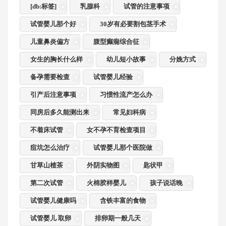
[db:标签]
乳腺科
试管的注意事项
试管婴儿那个好
30岁有必要割包茎手术
儿童鼻炎偏方
腹型癫痫综合征
女生的胸长什么样
幼儿短小故事
分娩方式
备孕需要检查
试管婴儿经验
引产后注意事项
习惯性流产怎么办
同房后多久能测出来
常见妇科病
不着床试管
女不孕不育检查项目
痘坑怎么治疗
试管婴儿那个医院做
甘草山楂茶
外阴实物图
匙状甲
第二次试管
火棉胶样婴儿
孩子说话晚
试管婴儿健康吗
含铁丰富的食物
试管婴儿 取卵
排卵期一般几天