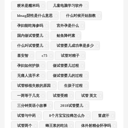
粳米是糯米吗
儿童电脑学习软件
hbsag阴性是什么意思
什么时候开始胎教
孕妇能吃海参吗
宫外孕是什么
国内做试管婴儿
鲑鱼降钙素
什么叫试管婴儿
试管婴儿成功率是多少
喜安智
c75
试管对精子
孕妇如何护肤
做试管婴儿过程
无痛人流手术
做试管婴儿的过程
试管移植失败的原因
生孩子过程
一两等于几克
试管受精
试管 英文
三分钟英语小故事
2018试管婴儿
试管与中药
8个月宝宝拉稀怎么办
冒虚汗
试管两个
蜂王浆的吃法
体外射精会怀孕吗